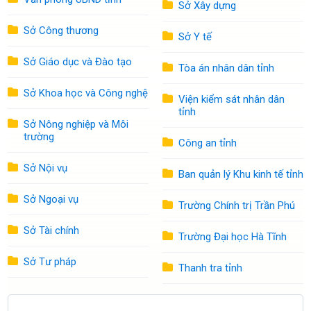
Sở Xây dựng
Long (2026), TP.HCM lấy ý kiến người dân về hiệu quả vận hành
mô hình chính quyền địa phương hai cấp, https://tuoitre.vn, ngày
Sở Công thương
Sở Y tế
6/5/2026.13 Hồ Chí Minh, Toàn tập, tập 15, Nxb.CTQG-ST, Hà Nội,
2011, tr.668.vov.vn🔗Xem link nguồn
Sở Giáo dục và Đào tạo
Tòa án nhân dân tỉnh
Sở Khoa học và Công nghệ
Viện kiểm sát nhân dân
tỉnh
Sở Nông nghiệp và Môi
trường
Công an tỉnh
Sở Nội vụ
Ban quản lý Khu kinh tế tỉnh
Sở Ngoại vụ
Trường Chính trị Trần Phú
Sở Tài chính
Trường Đại học Hà Tĩnh
Sở Tư pháp
Thanh tra tỉnh