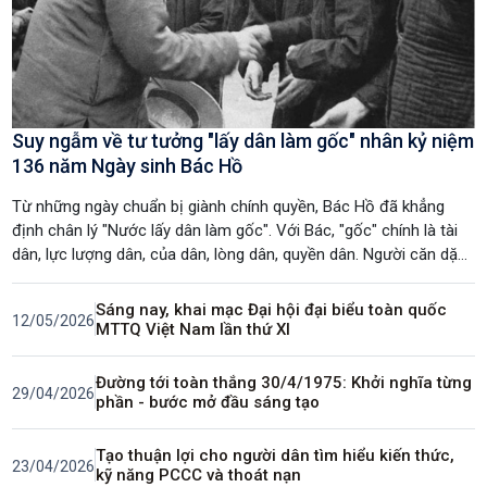
Suy ngẫm về tư tưởng "lấy dân làm gốc" nhân kỷ niệm
136 năm Ngày sinh Bác Hồ
Từ những ngày chuẩn bị giành chính quyền, Bác Hồ đã khẳng
định chân lý "Nước lấy dân làm gốc". Với Bác, "gốc" chính là tài
dân, lực lượng dân, của dân, lòng dân, quyền dân. Người căn dặn:
"Gốc có vững cây mới bền. Xây lầu thắng lợi trên nền nhân dân"
(1). Tư tưởng ấy được Bác cụ thể hóa bằng những luận điểm
Sáng nay, khai mạc Đại hội đại biểu toàn quốc
12/05/2026
giản dị mà thấm thía: "Bao nhiêu lợi ích đều vì dân. Bao nhiêu
MTTQ Việt Nam lần thứ XI
quyền hạn đều của dân. Công việc đổi mới, xây dựng là trách
nhiệm của dân...Nói tóm lại, quyền hành và lực lượng đều ở nơi
Đường tới toàn thắng 30/4/1975: Khởi nghĩa từng
29/04/2026
dân (2).Đặc biệt, Bác luôn coi trọng chính quyền cơ sở - cấp gần
phần - bước mở đầu sáng tạo
dân nhất. Bác yêu cầu tổ chức chính quyền phải gọn nhẹ, rõ
chức năng, nhiệm vụ, tránh chồng chéo và mỗi cán bộ thực sự là
Tạo thuận lợi cho người dân tìm hiểu kiến thức,
23/04/2026
"công bộc của dân". Người chỉ rõ tinh, gọn bộ máy là nhằm xây
kỹ năng PCCC và thoát nạn