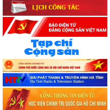
trong guồng máy hành chính mà vươn mình thành thực thể tự
chủ: tự quyết, tự làm, tự chịu trách nhiệm, chủ động kiến tạo và
phục vụ nhân dân ngay từ gốc.Người dân giờ đây không còn phải
"chạy sở, đợi huyện". Mô hình "Một cửa, một lần, không trung
gian" đã xóa nhòa những quãng đường xa, cắt bớt những ngày
chờ đợi. Nền tảng số hóa như cánh tay nối dài, hồ sơ trực tuyến,
thanh toán không tiền mặt, làm thủ tục mọi lúc mọi nơi.Có nơi,
cán bộ đến tận nhà trả kết quả (mô hình "hai phục vụ" tại xã đảo
Minh Châu - Hà Nội) (5); mô hình "Ngày thứ Bảy hành chính lưu
động" tại Quảng Ngãi, cán bộ vào tận bản làng vùng sâu để tiếp
nhận thủ tục hành chính, hướng dẫn bà con (6). Hình ảnh người
cán bộ tận tụy đến từng nhà, từng bản chính là sự cụ thể hóa
sinh động nhất lời Bác dạy "Việc lợi cho dân, ta phải hết sức làm;
việc hại đến dân, ta phải hết sức tránh".Tại phường An Hải (Hải
Phòng), người dân có thể đến bất cứ đơn vị hành chính nào trên
địa bàn để giải quyết thủ tục (7); tại phường Hạc Thành (Thanh
Hóa), phần lớn hồ sơ được giải quyết trước hạn. Ở Nghệ An (xã
Sơn Lâm), ngày trước chuyển nhượng đất cho con phải chạy xe
20km lên huyện, nay chỉ còn chưa đầy 20 phút tại trụ sở xã
(8).Tỷ lệ hài lòng của người dân và doanh nghiệp về dịch vụ công,