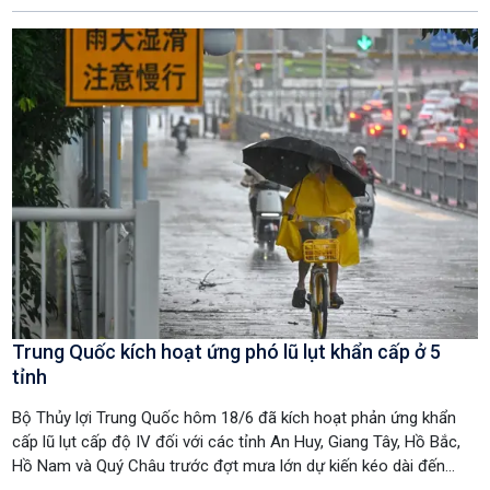
Trung Quốc kích hoạt ứng phó lũ lụt khẩn cấp ở 5
tỉnh
Bộ Thủy lợi Trung Quốc hôm 18/6 đã kích hoạt phản ứng khẩn
cấp lũ lụt cấp độ IV đối với các tỉnh An Huy, Giang Tây, Hồ Bắc,
Hồ Nam và Quý Châu trước đợt mưa lớn dự kiến kéo dài đến
ngày 25/6.Trung Quốc có hệ thống phản ứng khẩn cấp gồm 4