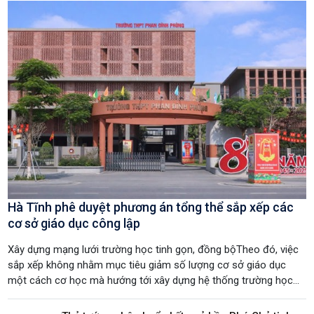
Hà Tĩnh phê duyệt phương án tổng thể sắp xếp các
cơ sở giáo dục công lập
Xây dựng mạng lưới trường học tinh gọn, đồng bộTheo đó, việc
sắp xếp không nhằm mục tiêu giảm số lượng cơ sở giáo dục
một cách cơ học mà hướng tới xây dựng hệ thống trường học
có quy mô hợp lý, quản trị hiệu quả, sử dụng tối ưu đội ngũ, cơ
sở vật chất và các nguồn lực đầu tư; đồng thời bảo đảm quyền