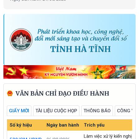
VĂN BẢN CHỈ ĐẠO ĐIỀU HÀNH
GIẤY MỜI
TÀI LIỆU CUỘC HỌP
THÔNG BÁO
CÔNG VĂ
Số ký hiệu
Ngày ban hành
Trích yếu
Làm việc xử lý kiến nghị l