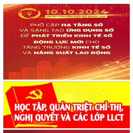
dựng cơ quan nhà nước hoạt động ngày càng có hiệu lực, hiệu
quả, mang lại lợi ích cho đất nước; tránh rườm rà, cồng kềnh,
thực hiện chủ trương nhanh, gọn và tiện lợi; góp phần giảm bớt
chi phí ngân sách và mang lại lợi ích thiết thực cho nhân dân.Bác
yêu cầu: "…tổ chức còn kềnh càng, thừa người, phải sắp xếp cho
gọn gàng, hợp lý…" (3); "Về biên chế - từ các bộ, các ngành và
các địa phương, bộ máy đều quá cồng kềnh và càng ngày càng
phình ra. Vì vậy mà sinh ra quan liêu, lãng phí" (4). Người phê
phán tình trạng bộ máy cồng kềnh, quan liêu, xa rời thực tiễn, coi
đó là một trong những nguyên nhân làm giảm sút hiệu quả quản
lý và ảnh hưởng đến niềm tin của nhân dân.Những lời dạy của
Bác mãi mãi là kim chỉ nam cho công cuộc xây dựng Nhà nước
pháp quyền xã hội chủ nghĩa Việt Nam tinh gọn, hiệu lực, hiệu
quả, lấy người dân làm trung tâm. Việc chuyển đổi mô hình chính
quyền địa phương 2 cấp (cấp tỉnh và cấp xã) hiện nay có ý nghĩa
đặc biệt quan trọng trong việc hiện thực hóa tư tưởng "gần dân,
sát dân" của Bác, đồng thời thể hiện rõ tư duy đổi mới trong
quản trị xã hội của Đảng, Nhà nước.Sau gần một năm vận hành,
mô hình chính quyền địa phương hai cấp bước đầu phát huy hiệu
quả, mang lại những thay đổi rõ nét trong phương thức phục vụ
nhân dân. Chính quyền cấp xã không còn là "mắt xích thụ động"