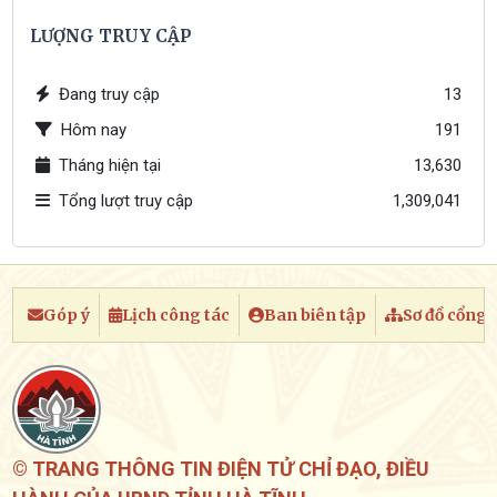
LƯỢNG TRUY CẬP
Đang truy cập
13
Hôm nay
191
Tháng hiện tại
13,630
Tổng lượt truy cập
1,309,041
Góp ý
Lịch công tác
Ban biên tập
Sơ đồ cổng
© TRANG THÔNG TIN ĐIỆN TỬ CHỈ ĐẠO, ĐIỀU