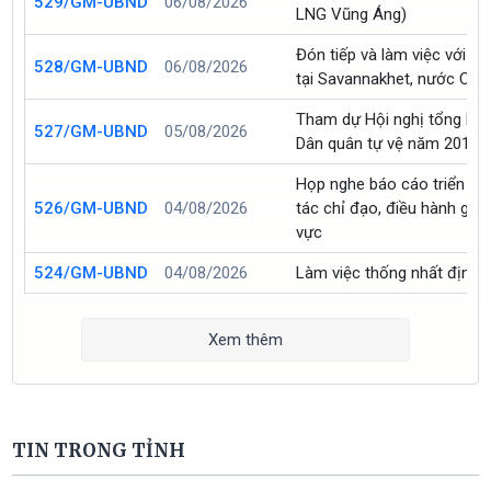
529/GM-UBND
06/08/2026
LNG Vũng Áng)
Đón tiếp và làm việc với 
528/GM-UBND
06/08/2026
tại Savannakhet, nước CH
Tham dự Hội nghị tổng kết
527/GM-UBND
05/08/2026
Dân quân tự vệ năm 2019 
Họp nghe báo cáo triển kh
526/GM-UBND
04/08/2026
tác chỉ đạo, điều hành gắn v
vực
524/GM-UBND
04/08/2026
Làm việc thống nhất định h
Xem thêm
TIN TRONG TỈNH