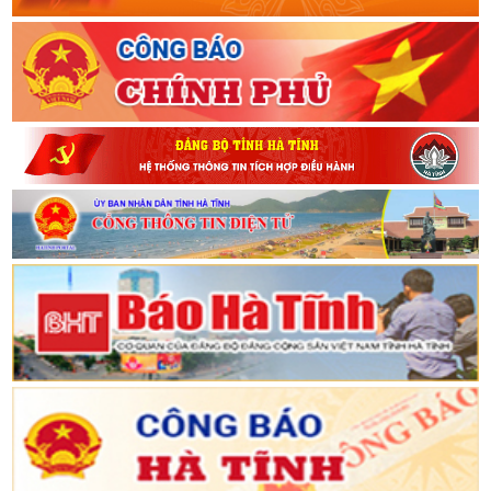
thủ tục hành chính tăng lên rõ rệt. Tại Hà Nội tỷ lệ này đạt gần
99% (9), Khánh Hòa 88,24% (10), Hải Phòng 90% hồ sơ trước
hạn. Đặc biệt, tại Đặc khu Phú Quý (Lâm Đồng) có tới 99,94% hồ
sơ giải quyết đúng hạn. Tại Đà Nẵng, kết quả khảo sát ghi nhận
hoạt động Trung tâm Phục vụ hành chính công cấp xã hiệu quả,
đáp ứng đúng mục tiêu, yêu cầu (11). Thành phố Hồ Chí Minh và
một số tỉnh/thành khác đang tổ chức thăm dò dư luận đối với
hiệu quả của mô hình chính quyền địa phương hai cấp (12).Bên
cạnh những kết quả tích cực, quá trình chuyển đổi còn gặp
những khó khăn, vướng mắc nhất định. Áp lực công việc của cán
bộ, công chức cấp xã tăng lên đáng kể. Đội ngũ cán bộ, công
chức cấp xã ở nhiều nơi vừa thừa vừa thiếu. Nhiều cán bộ không
có chuyên môn sâu ở các lĩnh vực được phân công, đặc biệt
thiếu cán bộ có chuyên môn về công nghệ thông tin, chuyển đổi
số.Hạ tầng công nghệ thông tin chưa đồng bộ. Một số lĩnh vực
chưa có quy trình, thủ tục được ban hành kịp thời. Một bộ phận
cán bộ còn lúng túng, làm việc cầm chừng. Chế độ phụ cấp chưa
theo kịp, ảnh hưởng nhất định đến tâm tư và sự gắn bó lâu dài
của đội ngũ cán bộ cơ sở.Để lời Bác dạy thấm sâu hơn nữa, thời
gian tới, cần tiếp tục hoàn thiện thể chế phân cấp, phân quyền