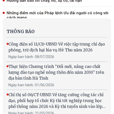
Hướng dẫn báo tin cháy, nổ, sự cố, tai nạn
Những điểm mới của Pháp lệnh Ưu đãi người có công với
cách mạng
Cấm nhập khẩu thuốc lá điện tử và hàng hóa từ lao động
THÔNG BÁO
cưỡng bức
Công điện số 11/CĐ-UBND Về việc tập trung chỉ đạo
Hai kịch bản El Nino tác động đến Việt Nam
phòng, trừ dịch hại lúa vụ Hè Thu năm 2026
Ngày ban hành: 08/07/2026
Những điểm mới về xử phạt vi phạm hành chính trong lĩnh
vực lao động, bảo hiểm xã hội
Thực hiện Chương trình “Đổi mới, nâng cao chất
lượng đào tạo nghề nông thôn đến năm 2030” trên
4 điểm mới trong dự thảo Luật An toàn thực phẩm sửa đổi
địa bàn tỉnh Hà Tĩnh
đáng chú ý
Ngày ban hành: 01/06/2026
Chỉ thị số 06/CT-UBND Về tăng cường công tác chỉ
đạo, phối hợp tổ chức Kỳ thi tốt nghiệp trung học
phổ thông năm 2026 và Kỳ thi tuyển sinh vào lớp
10 trung học phổ thông năm học 2026 - 2027
Ngày ban hành: 21/05/2026