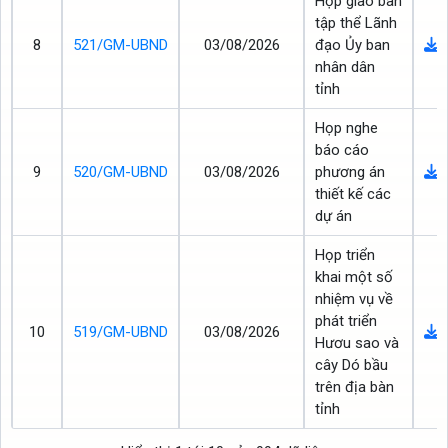
Họp giao ban
tập thể Lãnh
8
521/GM-UBND
03/08/2026
đạo Ủy ban
nhân dân
tỉnh
Họp nghe
báo cáo
9
520/GM-UBND
03/08/2026
phương án
thiết kế các
dự án
Họp triển
khai một số
nhiệm vụ về
phát triển
10
519/GM-UBND
03/08/2026
Hươu sao và
cây Dó bầu
trên địa bàn
tỉnh