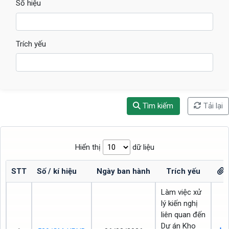
Số hiệu
Trích yếu
Tìm kiếm
Tải lại
Hiển thị
dữ liệu
STT
Số / kí hiệu
Ngày ban hành
Trích yếu
Làm việc xử
lý kiến nghị
liên quan đến
Dự án Kho