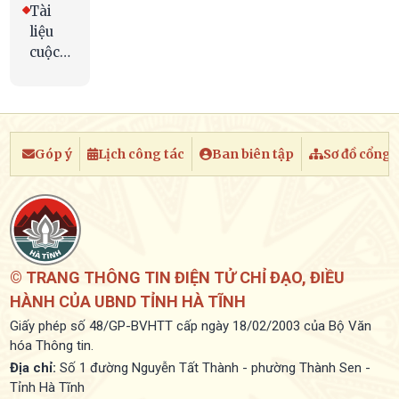
Tài
liệu
cuộc
họp
Góp ý
Lịch công tác
Ban biên tập
Sơ đồ cổng
© TRANG THÔNG TIN ĐIỆN TỬ CHỈ ĐẠO, ĐIỀU
HÀNH CỦA UBND TỈNH HÀ TĨNH
Giấy phép số 48/GP-BVHTT cấp ngày 18/02/2003 của Bộ Văn
hóa Thông tin.
Địa chỉ:
Số 1 đường Nguyễn Tất Thành - phường Thành Sen -
Tỉnh Hà Tĩnh