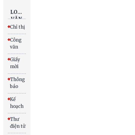
LOẠI
VĂN
BẢN
Chỉ thị
Công
văn
Giấy
mời
Thông
báo
Kế
hoạch
Thư
điện tử