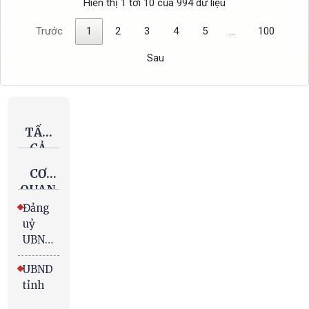
Hiển thị 1 tới 10 của 994 dữ liệu
Trước
1
2
3
4
5
…
100
Sau
TẤT
CẢ
VĂN
CƠ
BẢN
QUAN
BAN
Đảng
HÀNH
uỷ
UBND
tỉnh
UBND
tỉnh