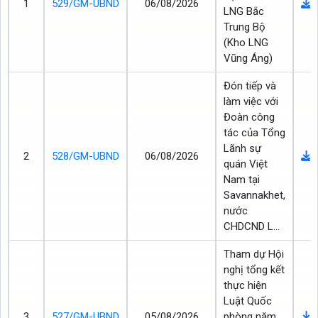
1
529/GM-UBND
06/08/2026
LNG Bắc
Trung Bộ
(Kho LNG
Vũng Áng)
Đón tiếp và
làm việc với
Đoàn công
tác của Tổng
Lãnh sự
2
528/GM-UBND
06/08/2026
quán Việt
Nam tại
Savannakhet,
nước
CHDCND L...
Tham dự Hội
nghị tổng kết
thực hiện
Luật Quốc
3
527/GM-UBND
05/08/2026
phòng năm