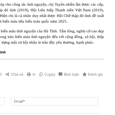
p cho công tác tình nguyện, chị Tuyên nhiều lần được các cấp,
p đỏ tỉnh (2019), Hội Liên hiệp Thanh niên Việt Nam (2019),
n chị là cá nhân duy nhất được Hội Chữ thập đỏ tỉnh đề xuất
 hiến máu tiêu biểu toàn quốc năm 2025.
o hiến máu tình nguyện của Hà Tĩnh. Tấm lòng, nghĩa cử cao đẹp
hong trào hiến máu tình nguyện đến với cộng đồng, xã hội, thắp
 dựng một xã hội nhân ái tràn đầy yêu thương, hạnh phúc.
tỉnh
ết
Chia sẻ
In
Coppy
Bình luận
Đánh giá