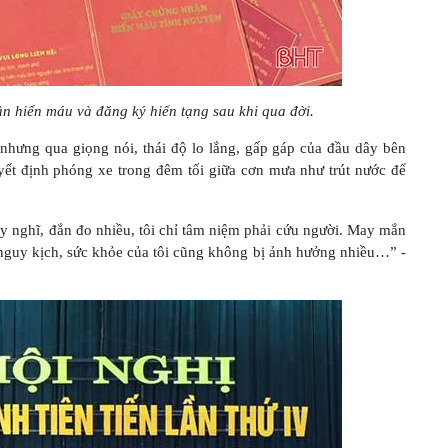
ần hiến máu và đăng ký hiến tạng sau khi qua đời.
 nhưng qua giọng nói, thái độ lo lắng, gấp gáp của đầu dây bên
ết định phóng xe trong đêm tối giữa cơn mưa như trút nước để
y nghĩ, đắn đo nhiều, tôi chỉ tâm niệm phải cứu người. May mắn
 nguy kịch, sức khỏe của tôi cũng không bị ảnh hưởng nhiều…” -