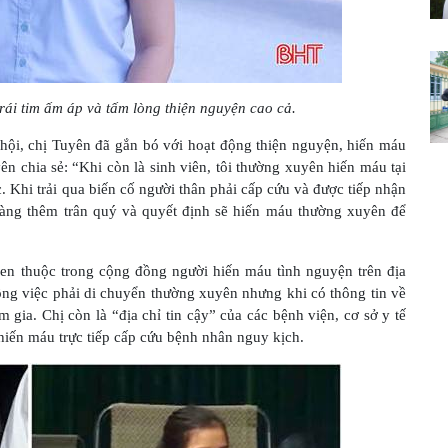
trái tim ấm áp và tấm lòng thiện nguyện cao cả.
 hội, chị Tuyên đã gắn bó với hoạt động thiện nguyện, hiến máu
n chia sẻ: “Khi còn là sinh viên, tôi thường xuyên hiến máu tại
. Khi trải qua biến cố người thân phải cấp cứu và được tiếp nhận
àng thêm trân quý và quyết định sẽ hiến máu thường xuyên để
uen thuộc trong cộng đồng người hiến máu tình nguyện trên địa
ông việc phải di chuyển thường xuyên nhưng khi có thông tin về
 gia. Chị còn là “địa chỉ tin cậy” của các bệnh viện, cơ sở y tế
hiến máu trực tiếp cấp cứu bệnh nhân nguy kịch.