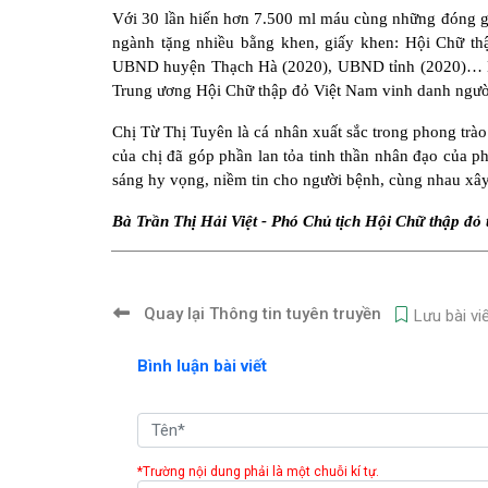
Với 30 lần hiến hơn 7.500 ml máu cùng những đóng gó
ngành tặng nhiều bằng khen, giấy khen: Hội Chữ thậ
UBND huyện Thạch Hà (2020), UBND tỉnh (2020)… Hiệ
Trung ương Hội Chữ thập đỏ Việt Nam vinh danh người
Chị Từ Thị Tuyên là cá nhân xuất sắc trong phong trà
của chị đã góp phần lan tỏa tinh thần nhân đạo của p
sáng hy vọng, niềm tin cho người bệnh, cùng nhau xây
Bà Trần Thị Hải Việt - Phó Chủ tịch Hội Chữ thập đỏ 
Quay lại Thông tin tuyên truyền
Lưu bài vi
Bình luận bài viết
*Trường nội dung phải là một chuỗi kí tự.