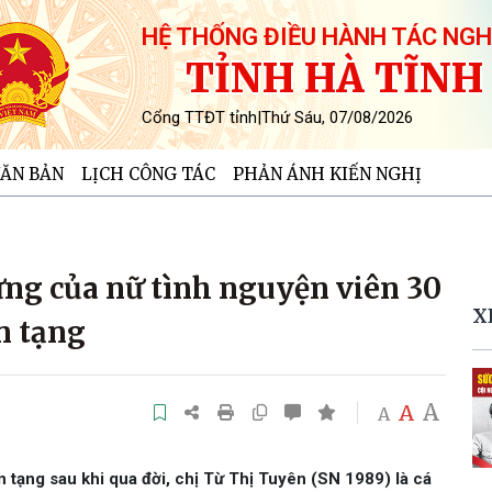
HỆ THỐNG ĐIỀU HÀNH TÁC NGH
TỈNH HÀ TĨNH
Cổng TTĐT tỉnh
|
Thứ Sáu, 07/08/2026
ĂN BẢN
LỊCH CÔNG TÁC
PHẢN ÁNH KIẾN NGHỊ
ng của nữ tình nguyện viên 30
X
n tạng
A
A
A
n tạng sau khi qua đời, chị Từ Thị Tuyên (SN 1989) là cá