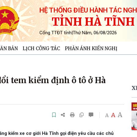
HỆ THỐNG ĐIỀU HÀNH TÁC NGH
TỈNH HÀ TĨNH
Cổng TTĐT tỉnh
|
Thứ Năm, 06/08/2026
ĂN BẢN
LỊCH CÔNG TÁC
PHẢN ÁNH KIẾN NGHỊ
i tem kiểm định ô tô ở Hà
X
A
A
A
ng kiểm xe cơ giới Hà Tĩnh gọi điện yêu cầu các chủ