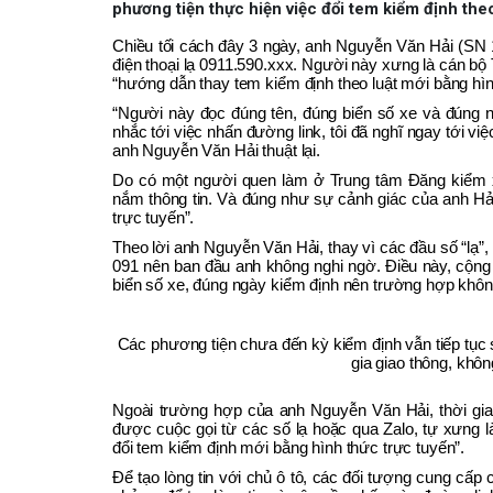
phương tiện thực hiện việc đổi tem kiểm định the
Chiều tối cách đây 3 ngày, anh Nguyễn Văn Hải (SN 1
điện thoại lạ 0911.590.xxx. Người này xưng là cán bộ
“hướng dẫn thay tem kiểm định theo luật mới bằng hìn
“Người này đọc đúng tên, đúng biển số xe và đúng ng
nhắc tới việc nhấn đường link, tôi đã nghĩ ngay tới vi
anh Nguyễn Văn Hải thuật lại.
Do có một người quen làm ở Trung tâm Đăng kiểm x
nắm thông tin. Và đúng như sự cảnh giác của anh Hải
trực tuyến”.
Theo lời anh Nguyễn Văn Hải, thay vì các đầu số “lạ”,
091 nên ban đầu anh không nghi ngờ. Điều này, cộng 
biển số xe, đúng ngày kiểm định nên trường hợp không 
Các phương tiện chưa đến kỳ kiểm định vẫn tiếp tục
gia giao thông, khôn
Ngoài trường hợp của anh Nguyễn Văn Hải, thời gia
được cuộc gọi từ các số lạ hoặc qua Zalo, tự xưng 
đổi tem kiểm định mới bằng hình thức trực tuyến”.
Để tạo lòng tin với chủ ô tô, các đối tượng cung cấp 