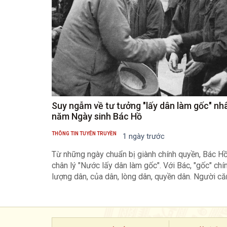
Suy ngẫm về tư tưởng "lấy dân làm gốc" nh
năm Ngày sinh Bác Hồ
THÔNG TIN TUYÊN TRUYỀN
1 ngày trước
Từ những ngày chuẩn bị giành chính quyền, Bác H
chân lý "Nước lấy dân làm gốc". Với Bác, "gốc" chính
lượng dân, của dân, lòng dân, quyền dân. Người că
vững cây mới bền. Xây lầu thắng lợi trên nền nhân 
tưởng ấy được Bác cụ thể hóa bằng những luận đ
thấm thía: "Bao nhiêu lợi ích đều vì dân. Bao nhiê
của dân. Công việc đổi mới, xây dựng là trách nhiệ