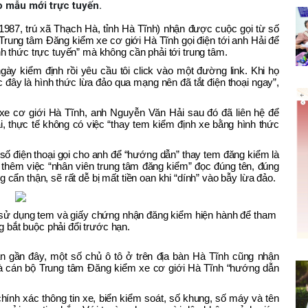
o mẫu mới trực tuyến.
987, trú xã Thạch Hà, tỉnh Hà Tĩnh) nhận được cuộc gọi từ số
 Trung tâm Đăng kiểm xe cơ giới Hà Tĩnh gọi điện tới anh Hải để
h thức trực tuyến” mà không cần phải tới trung tâm.
ày kiểm định rồi yêu cầu tôi click vào một đường link. Khi họ
ệc đây là hình thức lừa đảo qua mạng nên đã tắt điện thoại ngay”,
e cơ giới Hà Tĩnh, anh Nguyễn Văn Hải sau đó đã liên hệ để
, thực tế không có việc “thay tem kiểm định xe bằng hình thức
 số điện thoại gọi cho anh để “hướng dẫn” thay tem đăng kiểm là
thêm việc “nhân viên trung tâm đăng kiểm” đọc đúng tên, đúng
cẩn thận, sẽ rất dễ bị mất tiền oan khi “dính” vào bẫy lừa đảo.
 sử dụng tem và giấy chứng nhận đăng kiểm hiện hành để tham
g bắt buộc phải đổi trước hạn.
n gần đây, một số chủ ô tô ở trên địa bàn Hà Tĩnh cũng nhận
là cán bộ Trung tâm Đăng kiểm xe cơ giới Hà Tĩnh “hướng dẫn
chính xác thông tin xe, biển kiểm soát, số khung, số máy và tên