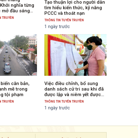
Tạo thuận lợi cho người dân
Khởi nghĩa từng
tìm hiểu kiến thức, kỹ năng
c mở đầu sáng
PCCC và thoát nạn
N TRUYỀN
THÔNG TIN TUYÊN TRUYỀN
c
1 ngày trước
biến căn bản,
Việc điều chỉnh, bổ sung
ạnh mẽ trong
danh sách cử tri sau khi đã
g tội phạm
được lập và niêm yết được
thực hiện như thế nào?
N TRUYỀN
THÔNG TIN TUYÊN TRUYỀN
c
1 ngày trước