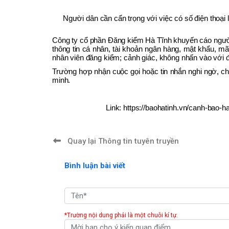
Người dân cần cẩn trọng với việc có số điện thoại l
Công ty cổ phần Đăng kiểm Hà Tĩnh khuyến cáo người
thông tin cá nhân, tài khoản ngân hàng, mật khẩu, m
nhân viên đăng kiểm; cảnh giác, không nhấn vào với đ
Trường hợp nhận cuộc gọi hoặc tin nhắn nghi ngờ, ch
minh.
Link: https://baohatinh.vn/canh-bao-h
Quay lại Thông tin tuyên truyền
Bình luận bài viết
*Trường nội dung phải là một chuỗi kí tự.