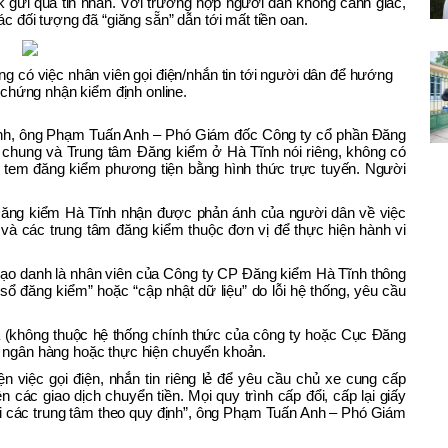
nk gửi qua tin nhắn. Với trường hợp người dân không cảnh giác,
ác đối tượng đã “giăng sẵn” dẫn tới mất tiền oan.
g có việc nhân viên gọi điện/nhắn tin tới người dân để hướng
y chứng nhận kiểm định online.
Tĩnh, ông Phạm Tuấn Anh – Phó Giám đốc Công ty cổ phần Đăng
chung và Trung tâm Đăng kiểm ở Hà Tĩnh nói riêng, không có
u tem đăng kiểm phương tiện bằng hình thức trực tuyến. Người
Đăng kiểm Hà Tĩnh nhận được phản ánh của người dân về việc
 và các trung tâm đăng kiểm thuộc đơn vị để thực hiện hành vi
 mạo danh là nhân viên của Công ty CP Đăng kiểm Hà Tĩnh thông
 sổ đăng kiểm” hoặc “cập nhật dữ liệu” do lỗi hệ thống, yêu cầu
ạ (không thuộc hệ thống chính thức của công ty hoặc Cục Đăng
n ngân hàng hoặc thực hiện chuyển khoản.
 việc gọi điện, nhắn tin riêng lẻ để yêu cầu chủ xe cung cấp
 các giao dịch chuyển tiền. Mọi quy trình cấp đổi, cấp lại giấy
ại các trung tâm theo quy định”, ông Phạm Tuấn Anh – Phó Giám