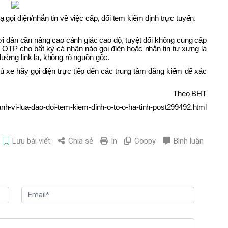
ạ gọi điện/nhắn tin về việc cấp, đổi tem kiểm định trực tuyến.
 dân cần nâng cao cảnh giác cao độ, tuyệt đối không cung cấp
ã OTP cho bất kỳ cá nhân nào gọi điện hoặc nhắn tin tự xưng là
ường link lạ, không rõ nguồn gốc.
ủ xe hãy gọi điện trực tiếp đến các trung tâm đăng kiểm để xác
Theo BHT
anh-vi-lua-dao-doi-tem-kiem-dinh-o-to-o-ha-tinh-post299492.html
Lưu bài viết
Chia sẻ
In
Coppy
Bình luận