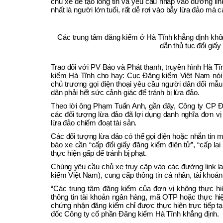
chủ xe để tạo lòng tin và yêu cầu nhấp vào đường li
nhất là người lớn tuổi, rất dễ rơi vào bẫy lừa đảo mà c
Các trung tâm đăng kiểm ở Hà Tĩnh khẳng định khôn
dẫn thủ tục đổi giấ
Trao đổi với PV Báo và Phát thanh, truyền hình Hà 
kiểm Hà Tĩnh cho hay: Cục Đăng kiểm Việt Nam nói 
chủ trương gọi điện thoại yêu cầu người dân đổi mẫ
dân phải hết sức cảnh giác để tránh bị lừa đảo.
Theo lời ông Phạm Tuấn Anh, gần đây, Công ty CP 
các đối tượng lừa đảo đã lợi dụng danh nghĩa đơn vị
lừa đảo chiếm đoạt tài sản.
Các đối tượng lừa đảo có thể gọi điện hoặc nhắn tin
báo xe cần “cấp đổi giấy đăng kiểm điện tử”, “cấp lại
thực hiện gấp để tránh bị phạt.
Chúng yêu cầu chủ xe truy cập vào các đường link l
kiểm Việt Nam), cung cấp thông tin cá nhân, tài khoả
“Các trung tâm đăng kiểm của đơn vị không thực hiện
thông tin tài khoản ngân hàng, mã OTP hoặc thực hiện
chứng nhận đăng kiểm chỉ được thực hiện trực tiếp t
đốc Công ty cổ phần Đăng kiểm Hà Tĩnh khẳng định.