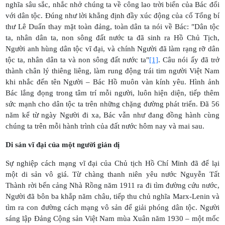
nghĩa sâu sắc, nhắc nhở chúng ta về công lao trời biển của Bác đối
với dân tộc. Đúng như lời khẳng định đầy xúc động của cố Tổng bí
thư Lê Duẩn thay mặt toàn đảng, toàn dân ta nói về Bác: "Dân tộc
ta, nhân dân ta, non sông đất nước ta đã sinh ra Hồ Chủ Tịch,
Người anh hùng dân tộc vĩ đại, và chính Người đã làm rạng rỡ dân
tộc ta, nhân dân ta và non sông đất nước ta"
[1]
. Câu nói ấy đã trở
thành chân lý thiêng liêng, làm rung động trái tim người Việt Nam
khi nhắc đến tên Người – Bác Hồ muôn vàn kính yêu. Hình ảnh
Bác lắng đọng trong tâm trí mỗi người, luôn hiện diện, tiếp thêm
sức mạnh cho dân tộc ta trên những chặng đường phát triển. Đã 56
năm kể từ ngày Người đi xa, Bác vẫn như đang đồng hành cùng
chúng ta trên mỗi hành trình của đất nước hôm nay và mai sau.
Di sản vĩ đại của một người giản dị
Sự nghiệp cách mạng vĩ đại của Chủ tịch Hồ Chí Minh đã để lại
một di sản vô giá. Từ chàng thanh niên yêu nước Nguyễn Tất
Thành rời bến cảng Nhà Rồng năm 1911 ra đi tìm đường cứu nước,
Người đã bôn ba khắp năm châu, tiếp thu chủ nghĩa Marx-Lenin và
tìm ra con đường cách mạng vô sản để giải phóng dân tộc. Người
sáng lập Đảng Cộng sản Việt Nam mùa Xuân năm 1930 – một mốc