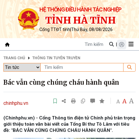
HỆ THỐNG ĐIỀU HÀNH TÁC NGHIỆP
TỈNH HÀ TĨNH
Cổng TTĐT tỉnh
|
Thứ Bảy, 08/08/2026
|
TRANG CHỦ
THÔNG TIN TUYÊN TRUYỀN
Bác vẫn cùng chúng cháu hành quân
A
A
A
chinhphu.vn
(Chinhphu.vn) - Cổng Thông tin điện tử Chính phủ trân trọng
giới thiệu toàn văn bài viết của Tổng Bí thư Tô Lâm với tiêu
đề: "BÁC VẪN CÙNG CHÚNG CHÁU HÀNH QUÂN".