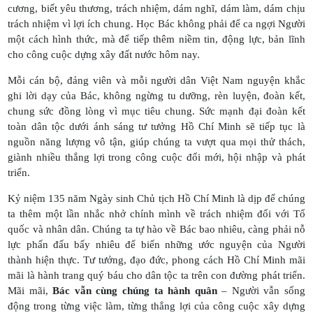
cương, biết yêu thương, trách nhiệm, dám nghĩ, dám làm, dám chịu
trách nhiệm vì lợi ích chung. Học Bác không phải để ca ngợi Người
một cách hình thức, mà để tiếp thêm niềm tin, động lực, bản lĩnh
cho công cuộc dựng xây đất nước hôm nay.
Mỗi cán bộ, đảng viên và mỗi người dân Việt Nam nguyện khắc
ghi lời dạy của Bác, không ngừng tu dưỡng, rèn luyện, đoàn kết,
chung sức đồng lòng vì mục tiêu chung. Sức mạnh đại đoàn kết
toàn dân tộc dưới ánh sáng tư tưởng Hồ Chí Minh sẽ tiếp tục là
nguồn năng lượng vô tận, giúp chúng ta vượt qua mọi thử thách,
giành nhiều thắng lợi trong công cuộc đổi mới, hội nhập và phát
triển.
Kỷ niệm 135 năm Ngày sinh Chủ tịch Hồ Chí Minh là dịp để chúng
ta thêm một lần nhắc nhở chính mình về trách nhiệm đối với Tổ
quốc và nhân dân. Chúng ta tự hào về Bác bao nhiêu, càng phải nỗ
lực phấn đấu bấy nhiêu để biến những ước nguyện của Người
thành hiện thực. Tư tưởng, đạo đức, phong cách Hồ Chí Minh mãi
mãi là hành trang quý báu cho dân tộc ta trên con đường phát triển.
Mãi mãi,
Bác vẫn cùng chúng ta hành quân
– Người vẫn sống
động trong từng việc làm, từng thắng lợi của công cuộc xây dựng