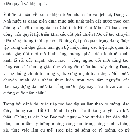
kiên quyết và hiệu quả.
Ý thức sâu sắc về trách nhiệm trước nhân dân và lịch sử, Đảng và
Nhà nước ta đang kiên định mục tiêu phát triển đất nước theo con
đường xã hội chủ nghĩa mà Chủ tịch Hồ Chí Minh đã lựa chọn,
đồng thời quyết liệt triển khai các đột phá chiến lược để tạo chuyển
biến rõ rệt trong thời kỳ mới. Những đột phá quan trọng đang được
tập trung chỉ đạo gồm: tinh gọn bộ máy, nâng cao hiệu lực quản trị
quốc gia; đổi mới mô hình tăng trưởng, phát triển kinh tế xanh,
kinh tế số; đẩy mạnh khoa học – công nghệ, đổi mới sáng tạo;
nâng cao chất lượng giáo dục và nguồn nhân lực; xây dựng Đảng
và hệ thống chính trị trong sạch, vững mạnh toàn diện. Mỗi bước
chuyển mình đều nhằm thực hiện trọn vẹn tâm nguyện của
Bác, xây dựng đất nước ta "bằng mười ngày nay", "sánh vai với các
cường quốc năm châu".
Trong bối cảnh đó, việc tiếp tục học tập và làm theo tư tưởng, đạo
đức, phong cách Hồ Chí Minh là yêu cầu thường xuyên và bức
thiết. Chúng ta cần học Bác mỗi ngày – học từ điều lớn đến điều
nhỏ, học ở tầm lý tưởng nhưng cũng học trong từng hành vi ứng
xử, từng việc làm cụ thể. Học Bác để sống có lý tưởng, có kỷ