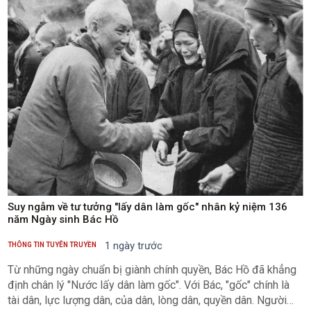
Suy ngẫm về tư tưởng "lấy dân làm gốc" nhân kỷ niệm 136
năm Ngày sinh Bác Hồ
1 ngày trước
THÔNG TIN TUYÊN TRUYỀN
Từ những ngày chuẩn bị giành chính quyền, Bác Hồ đã khẳng
định chân lý "Nước lấy dân làm gốc". Với Bác, "gốc" chính là
tài dân, lực lượng dân, của dân, lòng dân, quyền dân. Người