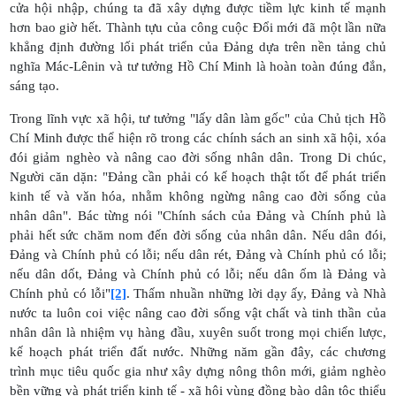
cửa hội nhập, chúng ta đã xây dựng được tiềm lực kinh tế mạnh
hơn bao giờ hết. Thành tựu của công cuộc Đổi mới đã một lần nữa
khẳng định đường lối phát triển của Đảng dựa trên nền tảng chủ
nghĩa Mác-Lênin và tư tưởng Hồ Chí Minh là hoàn toàn đúng đắn,
sáng tạo.
Trong lĩnh vực xã hội, tư tưởng "lấy dân làm gốc" của Chủ tịch Hồ
Chí Minh được thể hiện rõ trong các chính sách an sinh xã hội, xóa
đói giảm nghèo và nâng cao đời sống nhân dân. Trong Di chúc,
Người căn dặn: "Đảng cần phải có kế hoạch thật tốt để phát triển
kinh tế và vǎn hóa, nhằm không ngừng nâng cao đời sống của
nhân dân". Bác từng nói "Chính sách của Đảng và Chính phủ là
phải hết sức chăm nom đến đời sống của nhân dân. Nếu dân đói,
Đảng và Chính phủ có lỗi; nếu dân rét, Đảng và Chính phủ có lỗi;
nếu dân dốt, Đảng và Chính phủ có lỗi; nếu dân ốm là Đảng và
Chính phủ có lỗi"
[2]
. Thấm nhuần những lời dạy ấy, Đảng và Nhà
nước ta luôn coi việc nâng cao đời sống vật chất và tinh thần của
nhân dân là nhiệm vụ hàng đầu, xuyên suốt trong mọi chiến lược,
kế hoạch phát triển đất nước. Những năm gần đây, các chương
trình mục tiêu quốc gia như xây dựng nông thôn mới, giảm nghèo
bền vững và phát triển kinh tế - xã hội vùng đồng bào dân tộc thiểu