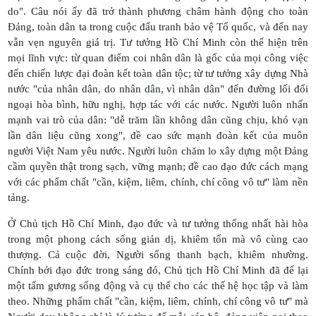
do". Câu nói ấy đã trở thành phương châm hành động cho toàn
Đảng, toàn dân ta trong cuộc đấu tranh bảo vệ Tổ quốc, và đến nay
vẫn vẹn nguyên giá trị. Tư tưởng Hồ Chí Minh còn thể hiện trên
mọi lĩnh vực: từ quan điểm coi nhân dân là gốc của mọi công việc
đến chiến lược đại đoàn kết toàn dân tộc; từ tư tưởng xây dựng Nhà
nước "của nhân dân, do nhân dân, vì nhân dân" đến đường lối đối
ngoại hòa bình, hữu nghị, hợp tác với các nước. Người luôn nhấn
mạnh vai trò của dân: "dễ trăm lần không dân cũng chịu, khó vạn
lần dân liệu cũng xong", đề cao sức mạnh đoàn kết của muôn
người Việt Nam yêu nước. Người luôn chăm lo xây dựng một Đảng
cầm quyền thật trong sạch, vững mạnh; đề cao đạo đức cách mạng
với các phẩm chất "cần, kiệm, liêm, chính, chí công vô tư" làm nền
tảng.
Ở Chủ tịch Hồ Chí Minh, đạo đức và tư tưởng thống nhất hài hòa
trong một phong cách sống giản dị, khiêm tốn mà vô cùng cao
thượng. Cả cuộc đời, Người sống thanh bạch, khiêm nhường.
Chính bởi đạo đức trong sáng đó, Chủ tịch Hồ Chí Minh đã để lại
một tấm gương sống động và cụ thể cho các thế hệ học tập và làm
theo. Những phẩm chất "cần, kiệm, liêm, chính, chí công vô tư" mà