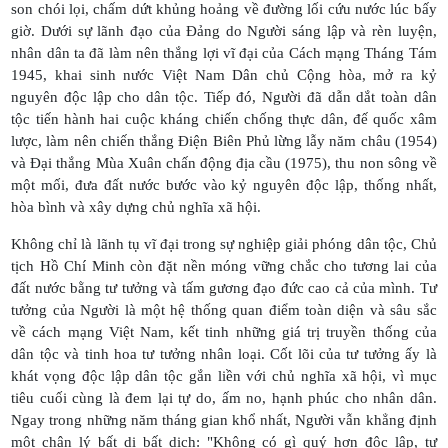
son chói lọi, chấm dứt khủng hoảng về đường lối cứu nước lúc bấy
giờ. Dưới sự lãnh đạo của Đảng do Người sáng lập và rèn luyện,
nhân dân ta đã làm nên thắng lợi vĩ đại của Cách mạng Tháng Tám
1945, khai sinh nước Việt Nam Dân chủ Cộng hòa, mở ra kỷ
nguyên độc lập cho dân tộc. Tiếp đó, Người đã dẫn dắt toàn dân
tộc tiến hành hai cuộc kháng chiến chống thực dân, đế quốc xâm
lược, làm nên chiến thắng Điện Biên Phủ lừng lẫy năm châu (1954)
và Đại thắng Mùa Xuân chấn động địa cầu (1975), thu non sông về
một mối, đưa đất nước bước vào kỷ nguyên độc lập, thống nhất,
hòa bình và xây dựng chủ nghĩa xã hội.
Không chỉ là lãnh tụ vĩ đại trong sự nghiệp giải phóng dân tộc, Chủ
tịch Hồ Chí Minh còn đặt nền móng vững chắc cho tương lai của
đất nước bằng tư tưởng và tấm gương đạo đức cao cả của mình. Tư
tưởng của Người là một hệ thống quan điểm toàn diện và sâu sắc
về cách mạng Việt Nam, kết tinh những giá trị truyền thống của
dân tộc và tinh hoa tư tưởng nhân loại. Cốt lõi của tư tưởng ấy là
khát vọng độc lập dân tộc gắn liền với chủ nghĩa xã hội, vì mục
tiêu cuối cùng là đem lại tự do, ấm no, hạnh phúc cho nhân dân.
Ngay trong những năm tháng gian khổ nhất, Người vẫn khẳng định
một chân lý bất di bất dịch: "Không có gì quý hơn độc lập, tự