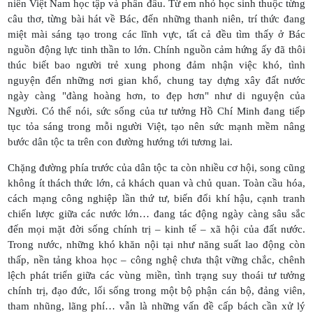
niên Việt Nam học tập và phấn đấu. Từ em nhỏ học sinh thuộc từng
câu thơ, từng bài hát về Bác, đến những thanh niên, trí thức đang
miệt mài sáng tạo trong các lĩnh vực, tất cả đều tìm thấy ở Bác
nguồn động lực tinh thần to lớn. Chính nguồn cảm hứng ấy đã thôi
thúc biết bao người trẻ xung phong đảm nhận việc khó, tình
nguyện đến những nơi gian khổ, chung tay dựng xây đất nước
ngày càng "đàng hoàng hơn, to đẹp hơn" như di nguyện của
Người. Có thể nói, sức sống của tư tưởng Hồ Chí Minh đang tiếp
tục tỏa sáng trong mỗi người Việt, tạo nên sức mạnh mềm nâng
bước dân tộc ta trên con đường hướng tới tương lai.
Chặng đường phía trước của dân tộc ta còn nhiều cơ hội, song cũng
không ít thách thức lớn, cả khách quan và chủ quan. Toàn cầu hóa,
cách mạng công nghiệp lần thứ tư, biến đổi khí hậu, cạnh tranh
chiến lược giữa các nước lớn… đang tác động ngày càng sâu sắc
đến mọi mặt đời sống chính trị – kinh tế – xã hội của đất nước.
Trong nước, những khó khăn nội tại như năng suất lao động còn
thấp, nền tảng khoa học – công nghệ chưa thật vững chắc, chênh
lệch phát triển giữa các vùng miền, tình trạng suy thoái tư tưởng
chính trị, đạo đức, lối sống trong một bộ phận cán bộ, đảng viên,
tham nhũng, lãng phí… vẫn là những vấn đề cấp bách cần xử lý