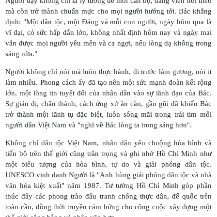
Người dạy không chỉ là lý tưởng để mỗi cán bộ, đảng viên noi theo
mà còn trở thành chuẩn mực cho mọi người hướng tới. Bác khẳng
định: "Một dân tộc, một Đảng và mỗi con người, ngày hôm qua là
vĩ đại, có sức hấp dẫn lớn, không nhất định hôm nay và ngày mai
vẫn được mọi người yêu mến và ca ngợi, nếu lòng dạ không trong
sáng nữa."
Người không chỉ nói mà luôn thực hành, đi trước làm gương, nói ít
làm nhiều. Phong cách ấy đã tạo nên một sức mạnh đoàn kết rộng
lớn, một lòng tin tuyệt đối của nhân dân vào sự lãnh đạo của Bác.
Sự giản dị, chân thành, cách ứng xử ân cần, gần gũi đã khiến Bác
trở thành một lãnh tụ đặc biệt, luôn sống mãi trong trái tim mỗi
người dân Việt Nam và "nghĩ về Bác lòng ta trong sáng hơn".
Không chỉ dân tộc Việt Nam, nhân dân yêu chuộng hòa bình và
tiến bộ trên thế giới cũng trân trọng và ghi nhớ Hồ Chí Minh như
một biểu tượng của hòa bình, tự do và giải phóng dân tộc.
UNESCO vinh danh Người là "Anh hùng giải phóng dân tộc và nhà
văn hóa kiệt xuất" năm 1987. Tư tưởng Hồ Chí Minh góp phần
thúc đẩy các phong trào đấu tranh chống thực dân, đế quốc trên
toàn cầu, đồng thời truyền cảm hứng cho công cuộc xây dựng một