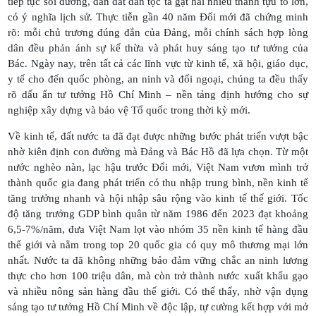
tiếp tục soi đường, dẫn dắt dân tộc ta gặt hái nhiều thành tựu to lớn,
có ý nghĩa lịch sử. Thực tiễn gần 40 năm Đổi mới đã chứng minh
rõ: mỗi chủ trương đúng đắn của Đảng, mỗi chính sách hợp lòng
dân đều phản ánh sự kế thừa và phát huy sáng tạo tư tưởng của
Bác. Ngày nay, trên tất cả các lĩnh vực từ kinh tế, xã hội, giáo dục,
y tế cho đến quốc phòng, an ninh và đối ngoại, chúng ta đều thấy
rõ dấu ấn tư tưởng Hồ Chí Minh – nền tảng định hướng cho sự
nghiệp xây dựng và bảo vệ Tổ quốc trong thời kỳ mới.
Về kinh tế, đất nước ta đã đạt được những bước phát triển vượt bậc
nhờ kiên định con đường mà Đảng và Bác Hồ đã lựa chọn. Từ một
nước nghèo nàn, lạc hậu trước Đổi mới, Việt Nam vươn mình trở
thành quốc gia đang phát triển có thu nhập trung bình, nền kinh tế
tăng trưởng nhanh và hội nhập sâu rộng vào kinh tế thế giới. Tốc
độ tăng trưởng GDP bình quân từ năm 1986 đến 2023 đạt khoảng
6,5-7%/năm, đưa Việt Nam lọt vào nhóm 35 nền kinh tế hàng đầu
thế giới và nằm trong top 20 quốc gia có quy mô thương mại lớn
nhất. Nước ta đã không những bảo đảm vững chắc an ninh lương
thực cho hơn 100 triệu dân, mà còn trở thành nước xuất khẩu gạo
và nhiều nông sản hàng đầu thế giới. Có thể thấy, nhờ vận dụng
sáng tạo tư tưởng Hồ Chí Minh về độc lập, tự cường kết hợp với mở