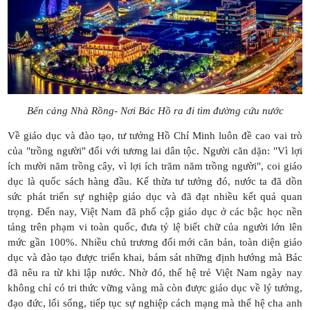
Bến cảng Nhà Rồng- Nơi Bác Hồ ra đi tìm đường cứu nước
Về giáo dục và đào tạo, tư tưởng Hồ Chí Minh luôn đề cao vai trò
của "trồng người" đối với tương lai dân tộc. Người căn dặn: "Vì lợi
ích mười năm trồng cây, vì lợi ích trăm năm trồng người", coi giáo
dục là quốc sách hàng đầu. Kế thừa tư tưởng đó, nước ta đã dồn
sức phát triển sự nghiệp giáo dục và đã đạt nhiều kết quả quan
trọng. Đến nay, Việt Nam đã phổ cập giáo dục ở các bậc học nền
tảng trên phạm vi toàn quốc, đưa tỷ lệ biết chữ của người lớn lên
mức gần 100%. Nhiều chủ trương đổi mới căn bản, toàn diện giáo
dục và đào tạo được triển khai, bám sát những định hướng mà Bác
đã nêu ra từ khi lập nước. Nhờ đó, thế hệ trẻ Việt Nam ngày nay
không chỉ có tri thức vững vàng mà còn được giáo dục về lý tưởng,
đạo đức, lối sống, tiếp tục sự nghiệp cách mạng mà thế hệ cha anh