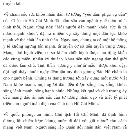
truyền lại.
Về chăm sóc sức khỏe nhân dân, tư tưởng "yêu dân, phục vụ dân"
của Chủ tịch Hồ Chí Minh đã thấm sâu vào ngành y tế nước nhà.
Sinh thời, Người từng nói: "Mỗi người dân mạnh khỏe, tức là cả
nước mạnh khỏe", đặt ra nhiệm vụ xây dựng một dân tộc khỏe
mạnh về thể chất lẫn tinh thần. Ngày nay, chúng ta có một hệ thống
y tế không ngừng lớn mạnh, từ tuyến cơ sở đến tuyến trung ương.
Mạng lưới bệnh viện, cơ sở khám chữa bệnh được mở rộng khắp
các vùng miền, nhiều kỹ thuật y khoa tiên tiến ngang tầm thế giới
đã được làm chủ. Tinh thần "lương y như từ mẫu" được khơi dậy,
đội ngũ thầy thuốc ngày đêm tận tụy theo gương Bác Hồ chăm lo
cho người bệnh. Chúng ta đang hướng tới xây dựng một nước Việt
Nam khỏe mạnh, mọi người dân đều được sống lâu, sống khỏe,
sống lành mạnh, sống hạnh phúc. Những kết quả và chủ trương ấy
đều mang dấu ấn sâu sắc của tư tưởng nhân đạo và triết lý phát
triển con người toàn diện của Chủ tịch Hồ Chí Minh.
Về quốc phòng, an ninh, Chủ tịch Hồ Chí Minh đã định hình
đường lối chiến lược "dựng nước đi đôi với giữ nước" cho cách
mạng Việt Nam. Người sáng lập Quân đội nhân dân Việt Nam và