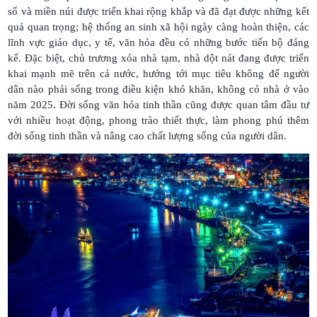
số và miền núi được triển khai rộng khắp và đã đạt được những kết
quả quan trọng; hệ thống an sinh xã hội ngày càng hoàn thiện, các
lĩnh vực giáo dục, y tế, văn hóa đều có những bước tiến bộ đáng
kể. Đặc biệt, chủ trương xóa nhà tạm, nhà dột nát đang được triển
khai mạnh mẽ trên cả nước, hướng tới mục tiêu không để người
dân nào phải sống trong điều kiện khó khăn, không có nhà ở vào
năm 2025. Đời sống văn hóa tinh thần cũng được quan tâm đầu tư
với nhiều hoạt động, phong trào thiết thực, làm phong phú thêm
đời sống tinh thần và nâng cao chất lượng sống của người dân.