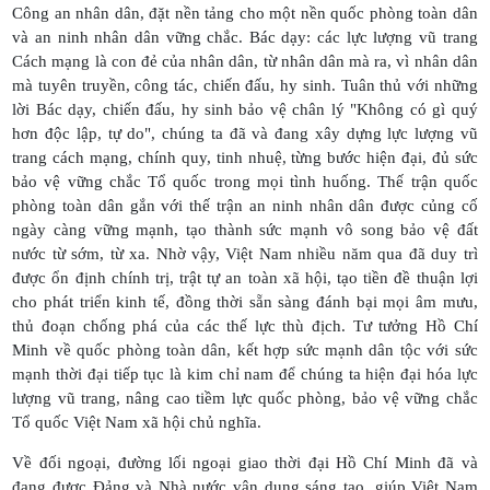
Công an nhân dân, đặt nền tảng cho một nền quốc phòng toàn dân
và an ninh nhân dân vững chắc. Bác dạy: các lực lượng vũ trang
Cách mạng là con đẻ của nhân dân, từ nhân dân mà ra, vì nhân dân
mà tuyên truyền, công tác, chiến đấu, hy sinh. Tuân thủ với những
lời Bác dạy, chiến đấu, hy sinh bảo vệ chân lý "Không có gì quý
hơn độc lập, tự do", chúng ta đã và đang xây dựng lực lượng vũ
trang cách mạng, chính quy, tinh nhuệ, từng bước hiện đại, đủ sức
bảo vệ vững chắc Tổ quốc trong mọi tình huống. Thế trận quốc
phòng toàn dân gắn với thế trận an ninh nhân dân được củng cố
ngày càng vững mạnh, tạo thành sức mạnh vô song bảo vệ đất
nước từ sớm, từ xa. Nhờ vậy, Việt Nam nhiều năm qua đã duy trì
được ổn định chính trị, trật tự an toàn xã hội, tạo tiền đề thuận lợi
cho phát triển kinh tế, đồng thời sẵn sàng đánh bại mọi âm mưu,
thủ đoạn chống phá của các thế lực thù địch. Tư tưởng Hồ Chí
Minh về quốc phòng toàn dân, kết hợp sức mạnh dân tộc với sức
mạnh thời đại tiếp tục là kim chỉ nam để chúng ta hiện đại hóa lực
lượng vũ trang, nâng cao tiềm lực quốc phòng, bảo vệ vững chắc
Tổ quốc Việt Nam xã hội chủ nghĩa.
Về đối ngoại, đường lối ngoại giao thời đại Hồ Chí Minh đã và
đang được Đảng và Nhà nước vận dụng sáng tạo, giúp Việt Nam