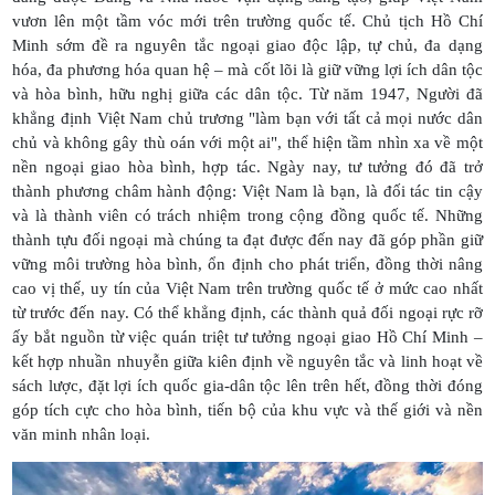
vươn lên một tầm vóc mới trên trường quốc tế. Chủ tịch Hồ Chí
Minh sớm đề ra nguyên tắc ngoại giao độc lập, tự chủ, đa dạng
hóa, đa phương hóa quan hệ – mà cốt lõi là giữ vững lợi ích dân tộc
và hòa bình, hữu nghị giữa các dân tộc. Từ năm 1947, Người đã
khẳng định Việt Nam chủ trương "làm bạn với tất cả mọi nước dân
chủ và không gây thù oán với một ai", thể hiện tầm nhìn xa về một
nền ngoại giao hòa bình, hợp tác. Ngày nay, tư tưởng đó đã trở
thành phương châm hành động: Việt Nam là bạn, là đối tác tin cậy
và là thành viên có trách nhiệm trong cộng đồng quốc tế. Những
thành tựu đối ngoại mà chúng ta đạt được đến nay đã góp phần giữ
vững môi trường hòa bình, ổn định cho phát triển, đồng thời nâng
cao vị thế, uy tín của Việt Nam trên trường quốc tế ở mức cao nhất
từ trước đến nay. Có thể khẳng định, các thành quả đối ngoại rực rỡ
ấy bắt nguồn từ việc quán triệt tư tưởng ngoại giao Hồ Chí Minh –
kết hợp nhuần nhuyễn giữa kiên định về nguyên tắc và linh hoạt về
sách lược, đặt lợi ích quốc gia-dân tộc lên trên hết, đồng thời đóng
góp tích cực cho hòa bình, tiến bộ của khu vực và thế giới và nền
văn minh nhân loại.