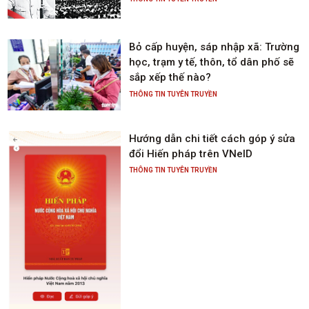
Bỏ cấp huyện, sáp nhập xã: Trường
học, trạm y tế, thôn, tổ dân phố sẽ
sắp xếp thế nào?
THÔNG TIN TUYÊN TRUYỀN
Hướng dẫn chi tiết cách góp ý sửa
đổi Hiến pháp trên VNeID
THÔNG TIN TUYÊN TRUYỀN