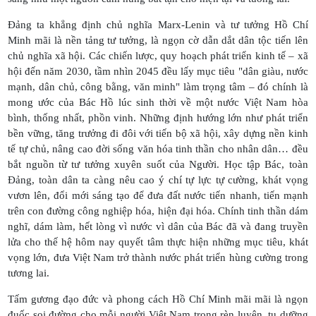
Đảng ta khẳng định chủ nghĩa Marx-Lenin và tư tưởng Hồ Chí
Minh mãi là nền tảng tư tưởng, là ngọn cờ dẫn dắt dân tộc tiến lên
chủ nghĩa xã hội. Các chiến lược, quy hoạch phát triển kinh tế – xã
hội đến năm 2030, tầm nhìn 2045 đều lấy mục tiêu "dân giàu, nước
mạnh, dân chủ, công bằng, văn minh" làm trọng tâm – đó chính là
mong ước của Bác Hồ lúc sinh thời về một nước Việt Nam hòa
bình, thống nhất, phồn vinh. Những định hướng lớn như phát triển
bền vững, tăng trưởng đi đôi với tiến bộ xã hội, xây dựng nền kinh
tế tự chủ, nâng cao đời sống văn hóa tinh thần cho nhân dân… đều
bắt nguồn từ tư tưởng xuyên suốt của Người. Học tập Bác, toàn
Đảng, toàn dân ta càng nêu cao ý chí tự lực tự cường, khát vọng
vươn lên, đổi mới sáng tạo để đưa đất nước tiến nhanh, tiến mạnh
trên con đường công nghiệp hóa, hiện đại hóa. Chính tinh thần dám
nghĩ, dám làm, hết lòng vì nước vì dân của Bác đã và đang truyền
lửa cho thế hệ hôm nay quyết tâm thực hiện những mục tiêu, khát
vọng lớn, đưa Việt Nam trở thành nước phát triển hùng cường trong
tương lai.
Tấm gương đạo đức và phong cách Hồ Chí Minh mãi mãi là ngọn
đuốc soi đường cho mỗi người Việt Nam trong rèn luyện, tu dưỡng