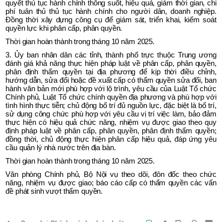
quyết thủ tục hành chính thông suốt, hiệu quả, giảm thời gian, chi
phí tuân thủ thủ tục hành chính cho người dân, doanh nghiệp.
Đồng thời xây dựng công cụ để giám sát, triển khai, kiểm soát
quyền lực khi phân cấp, phân quyền.
Thời gian hoàn thành trong tháng 10 năm 2025.
3. Ủy ban nhân dân các tỉnh, thành phố trực thuộc Trung ương
đánh giá khả năng thực hiện pháp luật về phân cấp, phân quyền,
phân định thẩm quyền tại địa phương để kịp thời điều chỉnh,
hướng dẫn, sửa đổi hoặc đề xuất cấp có thẩm quyền sửa đổi, ban
hành văn bản mới phù hợp với lộ trình, yêu cầu của Luật Tổ chức
Chính phủ, Luật Tổ chức chính quyền địa phương và phù hợp với
tình hình thực tiễn; chủ động bố trí đủ nguồn lực, đặc biệt là bố trí,
sử dụng công chức phù hợp với yêu cầu vị trí việc làm, bảo đảm
thực hiện có hiệu quả chức năng, nhiệm vụ được giao theo quy
định pháp luật về phân cấp, phân quyền, phân định thẩm quyền;
đồng thời, chủ động thực hiện phân cấp hiệu quả, đáp ứng yêu
cầu quản lý nhà nước trên địa bàn.
Thời gian hoàn thành trong tháng 10 năm 2025.
Văn phòng Chính phủ, Bộ Nội vụ theo dõi, đôn đốc theo chức
năng, nhiệm vụ được giao; báo cáo cấp có thẩm quyền các vấn
đề phát sinh vượt thẩm quyền.