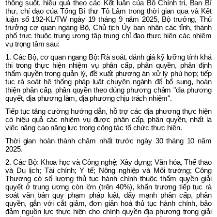
thông suốt, hiệu quả theo các Kết luận của Bộ Chính trị, Ban Bí
thư, chỉ đạo của Tổng Bí thư Tô Lâm trong thời gian qua và Kết
luận số 192-KL/TW ngày 19 tháng 9 năm 2025, Bộ trưởng, Thủ
trưởng cơ quan ngang Bộ, Chủ tịch Ủy ban nhân các tỉnh, thành
phố trực thuộc trung ương tập trung chỉ đạo thực hiện các nhiệm
vụ trọng tâm sau:
1. Các Bộ, cơ quan ngang Bộ: Rà soát, đánh giá kỹ lưỡng tính khả
thi trong thực hiện nhiệm vụ phân cấp, phân quyền, phân định
thẩm quyền trong quản lý, đề xuất phương án xử lý phù hợp; tiếp
tục rà soát hệ thống pháp luật chuyên ngành để bổ sung, hoàn
thiện phân cấp, phân quyền theo đúng phương châm "địa phương
quyết, địa phương làm, địa phương chịu trách nhiệm".
Tiếp tục tăng cường hướng dẫn, hỗ trợ các địa phương thực hiện
có hiệu quả các nhiệm vụ được phân cấp, phân quyền, nhất là
việc nâng cao năng lực trong công tác tổ chức thực hiện.
Thời gian hoàn thành chậm nhất trước ngày 30 tháng 10 năm
2025.
2. Các Bộ: Khoa học và Công nghệ; Xây dựng; Văn hóa, Thể thao
và Du lịch; Tài chính; Y tế; Nông nghiệp và Môi trường; Công
Thương có số lượng thủ tục hành chính thuộc thẩm quyền giải
quyết ở trung ương còn lớn (trên 40%), khẩn trương tiếp tục rà
soát văn bản quy phạm pháp luật, đẩy mạnh phân cấp, phân
quyền, gắn với cắt giảm, đơn giản hoá thủ tục hành chính, bảo
đảm nguồn lực thực hiện cho chính quyền địa phương trong giải