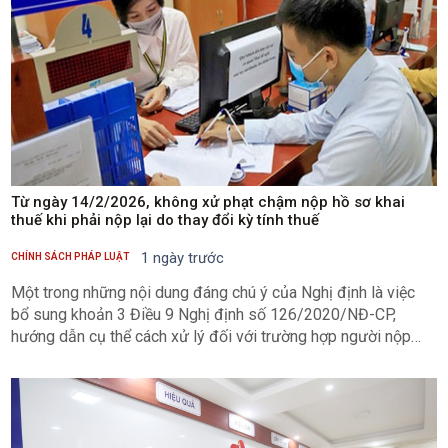
Từ ngày 14/2/2026, không xử phạt chậm nộp hồ sơ khai
thuế khi phải nộp lại do thay đổi kỳ tính thuế
1 ngày trước
CHÍNH SÁCH PHÁP LUẬT
Một trong những nội dung đáng chú ý của Nghị định là việc
bổ sung khoản 3 Điều 9 Nghị định số 126/2020/NĐ-CP,
hướng dẫn cụ thể cách xử lý đối với trường hợp người nộp
thuế đã thực hiện khai thuế theo quý nhưng sau đó xác định
không đủ điều kiện khai thuế theo quý theo quy định.Ảnh minh
họaTheo đó, nếu người nộp thuế tự phát hiện không đủ điều
kiện khai thuế theo quý, người nộp thuế phải thực hiện khai
thuế theo tháng kể từ tháng đầu của quý tiếp theo, đồng thời