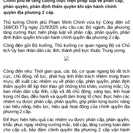
Chính phủ về tăng cường thực hiện pháp luật về phân cấp,
phân quyền, phân định thẩm quyền khi vận hành chính
quyền địa phương 2 cấp.
Thủ tướng Chính phủ Phạm Minh Chính vừa ký Công điện số
168/CĐ-TTg ngày 21/9/2025 yêu cầu các Bộ ngành, địa phương
tăng cường thực hiện pháp luật về phân cấp, phân quyền, phân
định thẩm quyền khi vận hành chính quyền địa phương 2 cấp.
Công điện gửi Bộ trưởng, Thủ trưởng cơ quan ngang Bộ và Chủ
tịch Ủy ban nhân dân các tỉnh, thành phố trực thuộc Trung ương.
Công điện nêu: Thời gian qua, các bộ, cơ quan ngang bộ rất tích
cực, chủ động, nỗ lực, phát huy tinh thần trách nhiệm trong tham
mưu, đề xuất các nhiệm vụ về phân cấp, phân quyền, phân định
thẩm quyền để kịp thời tháo gỡ những khó khăn, vướng mắc; Ủy
ban nhân dân cấp tỉnh, cấp xã đã chủ động, sáng tạo, linh hoạt
trong chỉ đạo, điều hành và quyết tâm trong tổ chức thực hiện các
nhiệm vụ được phân cấp, phân quyền, góp phần từng bước nâng
cao hiệu năng, hiệu lực, hiệu quả hoạt động của chính quyền địa
phương 2 cấp.
Để thực hiện hiệu quả các nhiệm vụ được phân cấp, phân quyền,
khắc phục ngay những vướng mắc, bất cập, tăng cường toàn diện
cho cấp xã, bảo đảm chính quyền địa phương 2 cấp vận hành