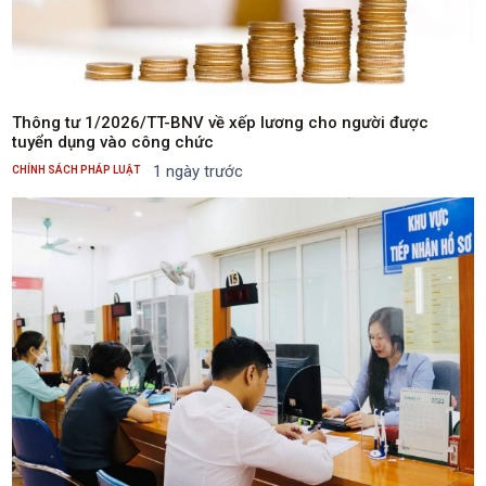
Nghị định số 373/2025/NĐ-CP cũng sửa đổi quy định về địa
điểm nộp hồ sơ quyết toán thuế thu nhập cá nhân đối với cá
nhân cư trú có thu nhập từ tiền lương, tiền công tại hai nơi trở
lên và thuộc diện tổ chức chi trả khấu trừ tại nguồn. Theo quy
định mới, cá nhân trong trường hợp này thực hiện nộp hồ sơ
Thông tư 1/2026/TT-BNV về xếp lương cho người được
quyết toán thuế tại cơ quan thuế quản lý trực tiếp tổ chức trả
tuyển dụng vào công chức
thu nhập lớn nhất trong năm. Trường hợp có từ hai nguồn thu
1 ngày trước
CHÍNH SÁCH PHÁP LUẬT
nhập lớn nhất trở lên với mức thu nhập bằng nhau, người nộp
thuế được lựa chọn nộp hồ sơ tại một trong các cơ quan thuế
quản lý trực tiếp các tổ chức chi trả đó.Trong trường hợp cá
nhân nộp hồ sơ quyết toán thuế không đúng cơ quan thuế theo
quy định, cơ quan thuế đã tiếp nhận hồ sơ có trách nhiệm căn
cứ dữ liệu trên hệ thống quản lý thuế để hỗ trợ chuyển hồ sơ
đến đúng cơ quan thuế có thẩm quyền, bảo đảm quyền lợi
cho người nộp thuế và không làm gián đoạn quá trình quyết
toán. Quy định này thay thế cách xác định nơi nộp hồ sơ trước
đây vốn phụ thuộc vào nhiều tiêu chí khác nhau, qua đó tạo
thuận lợi cho người nộp thuế, bảo đảm công bằng nguồn thu
ngân sách giữa các địa phương và nâng cao hiệu quả quản lý
thuế.Ngoài ra, Nghị định 373/2025/NĐ-CP cũng bổ sung quy