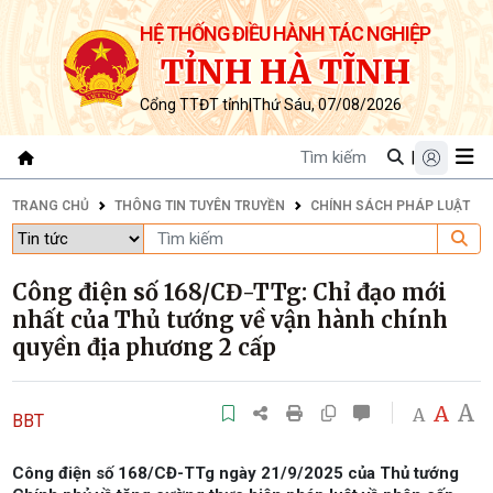
HỆ THỐNG ĐIỀU HÀNH TÁC NGHIỆP
TỈNH HÀ TĨNH
Cổng TTĐT tỉnh
|
Thứ Sáu, 07/08/2026
|
TRANG CHỦ
THÔNG TIN TUYÊN TRUYỀN
CHÍNH SÁCH PHÁP LUẬT
Công điện số 168/CĐ-TTg: Chỉ đạo mới
nhất của Thủ tướng về vận hành chính
quyền địa phương 2 cấp
A
A
A
BBT
Công điện số 168/CĐ-TTg ngày 21/9/2025 của Thủ tướng