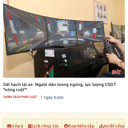
Sát hạch lái xe: Người dân mong ngóng, lực lượng CSGT
"nóng ruột"!
1 ngày trước
CHÍNH SÁCH PHÁP LUẬT
Góp ý
Lịch công tác
Ban biên tập
Sơ đồ cổng