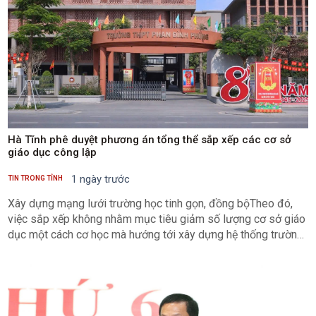
Hà Tĩnh phê duyệt phương án tổng thể sắp xếp các cơ sở
giáo dục công lập
1 ngày trước
TIN TRONG TỈNH
Xây dựng mạng lưới trường học tinh gọn, đồng bộTheo đó,
việc sắp xếp không nhằm mục tiêu giảm số lượng cơ sở giáo
dục một cách cơ học mà hướng tới xây dựng hệ thống trường
học có quy mô hợp lý, quản trị hiệu quả, sử dụng tối ưu đội
ngũ, cơ sở vật chất và các nguồn lực đầu tư; đồng thời bảo
đảm quyền học tập của học sinh, nâng cao chất lượng giáo
dục và phát triển bền vững.Phương án được xây dựng trên cơ
sở rà soát toàn diện mạng lưới các cơ sở giáo dục, quy mô