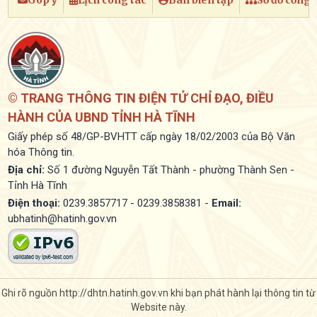
© TRANG THÔNG TIN ĐIỆN TỬ CHỈ ĐẠO, ĐIỀU
HÀNH CỦA UBND TỈNH HÀ TĨNH
Giấy phép số 48/GP-BVHTT cấp ngày 18/02/2003 của Bộ Văn
hóa Thông tin.
Địa chỉ:
Số 1 đường Nguyễn Tất Thành - phường Thành Sen -
Tỉnh Hà Tĩnh
Điện thoại:
0239.3857717 - 0239.3858381 -
Email:
ubhatinh@hatinh.gov.vn
Ghi rõ nguồn http://dhtn.hatinh.gov.vn khi bạn phát hành lại thông tin từ
Website này.