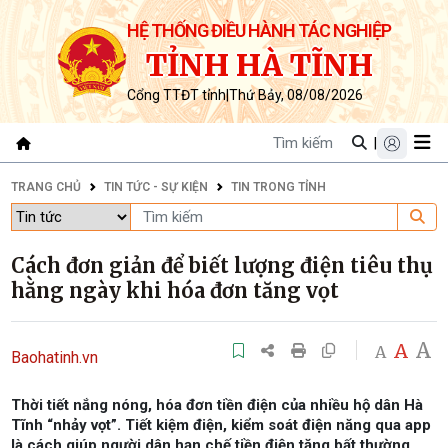
HỆ THỐNG ĐIỀU HÀNH TÁC NGHIỆP
TỈNH HÀ TĨNH
Cổng TTĐT tỉnh
|
Thứ Bảy, 08/08/2026
|
TRANG CHỦ
TIN TỨC - SỰ KIỆN
TIN TRONG TỈNH
Cách đơn giản để biết lượng điện tiêu thụ
hằng ngày khi hóa đơn tăng vọt
A
A
A
Baohatinh.vn
Thời tiết nắng nóng, hóa đơn tiền điện của nhiều hộ dân Hà
Tĩnh “nhảy vọt”. Tiết kiệm điện, kiểm soát điện năng qua app
là cách giúp người dân hạn chế tiền điện tăng bất thường.