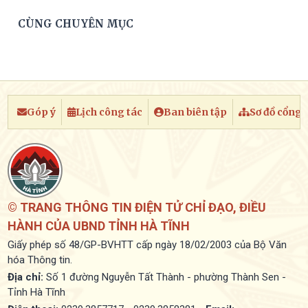
CÙNG CHUYÊN MỤC
Góp ý
Lịch công tác
Ban biên tập
Sơ đồ cổng
© TRANG THÔNG TIN ĐIỆN TỬ CHỈ ĐẠO, ĐIỀU
HÀNH CỦA UBND TỈNH HÀ TĨNH
Giấy phép số 48/GP-BVHTT cấp ngày 18/02/2003 của Bộ Văn
hóa Thông tin.
Địa chỉ:
Số 1 đường Nguyễn Tất Thành - phường Thành Sen -
Tỉnh Hà Tĩnh