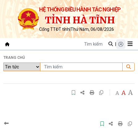
HỆ THỐNG ĐIỀU HÀNH TÁC NGHIỆP
TỈNH HÀ TĨNH
Cổng TTĐT tỉnh
|
Thứ Năm, 06/08/2026
|
TRANG CHỦ
A
A
A