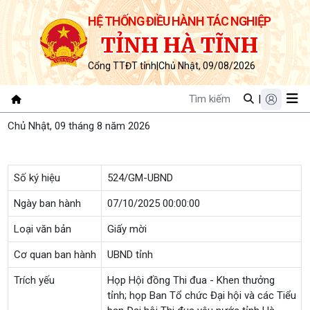
HỆ THỐNG ĐIỀU HÀNH TÁC NGHIỆP
TỈNH HÀ TĨNH
Cổng TTĐT tỉnh
|
Chủ Nhật, 09/08/2026
|
Chủ Nhật, 09 tháng 8 năm 2026
Số ký hiệu
524/GM-UBND
Ngày ban hành
07/10/2025 00:00:00
Loại văn bản
Giấy mời
Cơ quan ban hành
UBND tỉnh
Trích yếu
Họp Hội đồng Thi đua - Khen thưởng
tỉnh; họp Ban Tổ chức Đại hội và các Tiểu