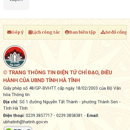
họp
Góp ý
Lịch công tác
Ban biên tập
Sơ đồ cổng
© TRANG THÔNG TIN ĐIỆN TỬ CHỈ ĐẠO, ĐIỀU
HÀNH CỦA UBND TỈNH HÀ TĨNH
Giấy phép số 48/GP-BVHTT cấp ngày 18/02/2003 của Bộ Văn
hóa Thông tin.
Địa chỉ:
Số 1 đường Nguyễn Tất Thành - phường Thành Sen -
Tỉnh Hà Tĩnh
Điện thoại:
0239.3857717 - 0239.3858381 -
Email:
ubhatinh@hatinh.gov.vn