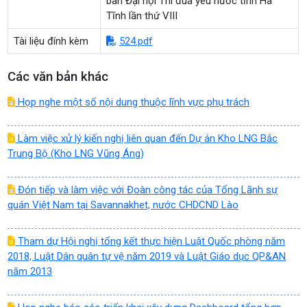
ban Đại hội Thi đua yêu nước tỉnh Hà
Tĩnh lần thứ VIII
Tài liệu đính kèm
524.pdf
Các văn bản khác
Họp nghe một số nội dung thuộc lĩnh vực phụ trách
Làm việc xử lý kiến nghị liên quan đến Dự án Kho LNG Bắc
Trung Bộ (Kho LNG Vũng Áng)
Đón tiếp và làm việc với Đoàn công tác của Tổng Lãnh sự
quán Việt Nam tại Savannakhet, nước CHDCND Lào
Tham dự Hội nghị tổng kết thực hiện Luật Quốc phòng năm
2018, Luật Dân quân tự vệ năm 2019 và Luật Giáo dục QP&AN
năm 2013